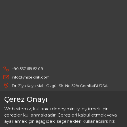
+90 537 619 52 08
info@yhsteknik.com
Dr. Ziya Kaya Mah. Özgür Sk. No:32/A Gemlik/BURSA
Çerez Onayı
Web sitemiz, kullanıcı deneyimini iyileştirmek için
© Copyright
çerezler kullanmaktadır. Çerezleri kabul etmek veya
YHS Teknik Çelik Konstrüksiyon SAN. TİC. LTD.
2024
ayarlamak için aşağıdaki seçenekleri kullanabilirsiniz.