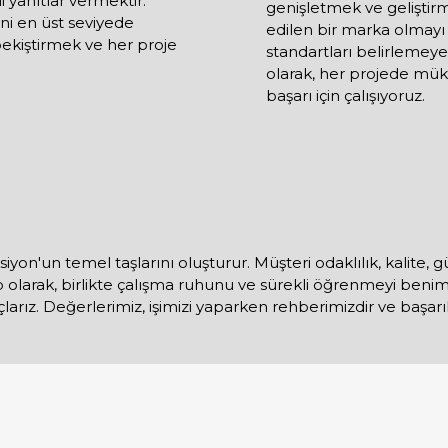
li yanıtlar vermektir.
genişletmek ve geliştirm
ni en üst seviyede
edilen bir marka olmayı
ekiştirmek ve her proje
standartları belirlemey
olarak, her projede mük
başarı için çalışıyoruz.
yon'un temel taşlarını oluşturur. Müşteri odaklılık, kalite, 
ip olarak, birlikte çalışma ruhunu ve sürekli öğrenmeyi beni
ız. Değerlerimiz, işimizi yaparken rehberimizdir ve başarıl